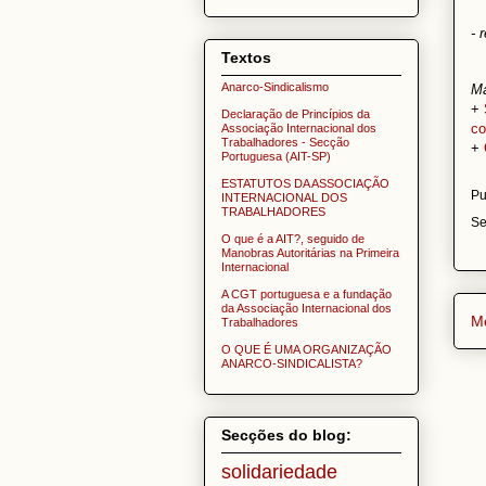
- 
Textos
Anarco-Sindicalismo
Ma
+
Declaração de Princípios da
co
Associação Internacional dos
Trabalhadores - Secção
+
Portuguesa (AIT-SP)
ESTATUTOS DA ASSOCIAÇÃO
Pu
INTERNACIONAL DOS
TRABALHADORES
S
O que é a AIT?, seguido de
Manobras Autoritárias na Primeira
Internacional
A CGT portuguesa e a fundação
da Associação Internacional dos
M
Trabalhadores
O QUE É UMA ORGANIZAÇÃO
ANARCO-SINDICALISTA?
Secções do blog:
solidariedade