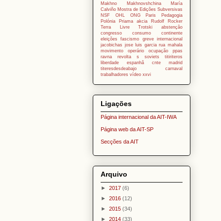
Makhno
Makhnovshchina
María
Calviño
Mostra de Edições Subversivas
NSF
OHL
ONG
Paris
Pedagogia
Polónia
Priama akcia
Rudolf Rocker
Terra Livre
Trotski
abstenção
congresso
consumo
continente
eleições
fascismo
greve
internacional
jacobichas
jose luis garcia rua
mahala
movimento operário
ocupação
ppas
ravna
revolta
s
soviets
titiriteros
liberdade espanhã cnte madrid
titeresdesdeabajo carnaval
trabalhadores
vídeo
xxvi
Ligações
Página internacional da AIT-IWA
Página web da AIT-SP
Secções da AIT
Arquivo
►
2017
(6)
►
2016
(12)
►
2015
(34)
►
2014
(33)