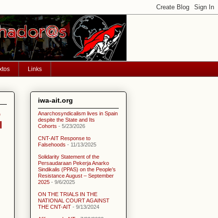
xtos
Links
iwa-ait.org
o
Anarchosyndicalism lives in Spain
despite the State and Its
l
Cohorts
- 5/23/2026
CNT-AIT Response to
Falsehoods
- 11/13/2025
Solidarity Statement of the
Persaudaraan Pekerja Anarko
Sindikalis (PPAS) on the People’s
Resistance August – September
2025
- 9/6/2025
ON THE TRIALS IN THE
NATIONAL COURT AGAINST
THE CNT-AIT
- 9/13/2024