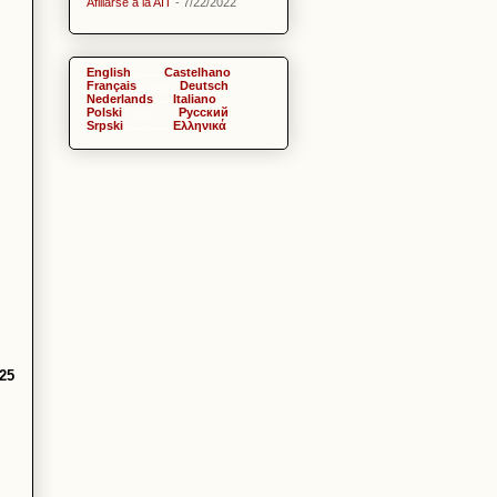
Afiliarse a la AIT
- 7/22/2022
English
........
Castelhano
Français
...........
Deutsch
Nederlands
....
Italiano
Polski
.......... ....
Pусский
Srpski
.............
Ελληνικά
25