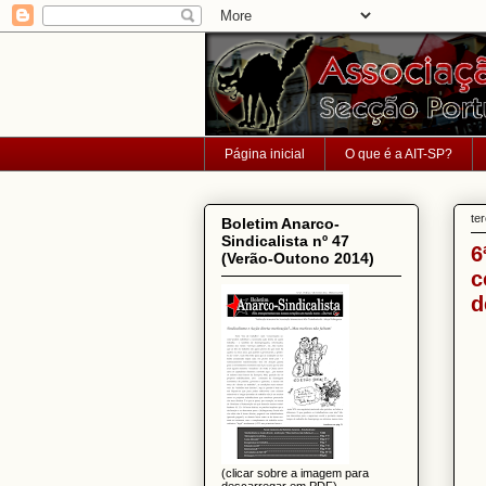
Página inicial
O que é a AIT-SP?
te
Boletim Anarco-
Sindicalista nº 47
6
(Verão-Outono 2014)
c
d
(clicar sobre a imagem para
descarregar em PDF)