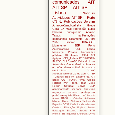
comunicados
AIT
AIT-SP
AIT-SP -
Lisboa
Notícias
Actividades
AIT-SP - Porto
CNT-E
Publicações
Boletim
Anarco-Sindicalista
Greve
Geral
1º Maio
repressão
Lutas
laborais
anarquismo
Análise
Textos
manifestações
campanhas
julgamento 25 Abril
2007
Boicote
KRAS-AIT
julgamento SEF Porto
Antimilitarismo
CCL
Lisboa
Minipreço
Prisões
Transportes
públicos
18 Janeiro 1934
ASI
Agitprop
CEL_Lisboa
CESP/CGTP-
IN
COB
EULEN-ABB
Feira do Livro
Anarquista
Greve Mineiros Astúrias
e León
Memória
Ucrânia
anarco-
sindicalismo
"crise"
#libertadtitiriteros
25 de abril
AIT-SP
- Chaves
Boletim Externo da AIT
Brasil
CGT
FORA
Finta
Grécia
História
IWA
Iberia
Isban
Lotto
Redur
Setúbal
Sérvia
ZSP
acampamento libertário
fronteiras
migrações
padaria portuguesa
portal anarquista
8 Março
AE António
Arroio
AIT-SP - Coimbra
Acidentes
laborais
Alstom
Biblioteca Nacional de
Espanha
COSA
Cerâmica de Valadares
Córdoba
Educação
English
Ensino
Eslováquia
Espanha
Estado
FAU
França
ISIS
Inquilinos
Kronstadt
Livros