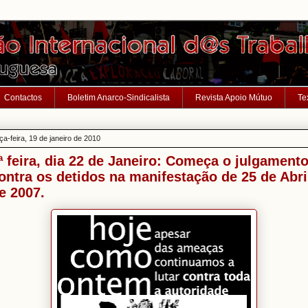
Contactos
Boletim Anarco-Sindicalista
Revista Apoio Mútuo
Te
rça-feira, 19 de janeiro de 2010
ª feira, dia 22 de Janeiro: Começa o julgament
ontra os detidos na manifestação de 25 de Abri
e 2007.